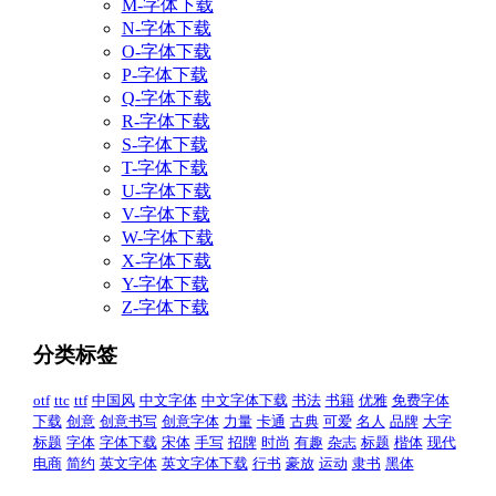
M-字体下载
N-字体下载
O-字体下载
P-字体下载
Q-字体下载
R-字体下载
S-字体下载
T-字体下载
U-字体下载
V-字体下载
W-字体下载
X-字体下载
Y-字体下载
Z-字体下载
分类标签
otf
ttc
ttf
中国风
中文字体
中文字体下载
书法
书籍
优雅
免费字体
下载
创意
创意书写
创意字体
力量
卡通
古典
可爱
名人
品牌
大字
标题
字体
字体下载
宋体
手写
招牌
时尚
有趣
杂志
标题
楷体
现代
电商
简约
英文字体
英文字体下载
行书
豪放
运动
隶书
黑体