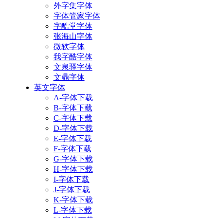
外字集字体
字体管家字体
字酷堂字体
张海山字体
微软字体
我字酷字体
文泉驿字体
文鼎字体
英文字体
A-字体下载
B-字体下载
C-字体下载
D-字体下载
E-字体下载
F-字体下载
G-字体下载
H-字体下载
I-字体下载
J-字体下载
K-字体下载
L-字体下载