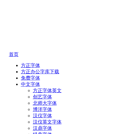
首页
方正字体
方正办公字库下载
免费字体
中文字体
方正字体英文
创艺字体
北师大字体
博洋字体
汉仪字体
汉仪英文字体
汉鼎字体