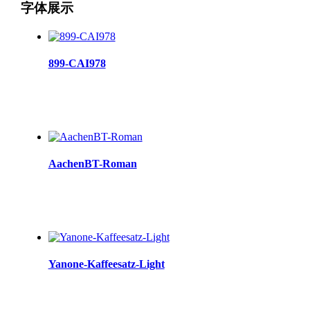
字体展示
899-CAI978
AachenBT-Roman
Yanone-Kaffeesatz-Light