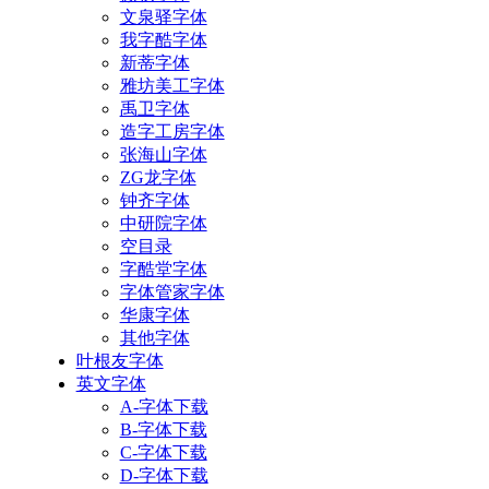
文泉驿字体
我字酷字体
新蒂字体
雅坊美工字体
禹卫字体
造字工房字体
张海山字体
ZG龙字体
钟齐字体
中研院字体
空目录
字酷堂字体
字体管家字体
华康字体
其他字体
叶根友字体
英文字体
A-字体下载
B-字体下载
C-字体下载
D-字体下载