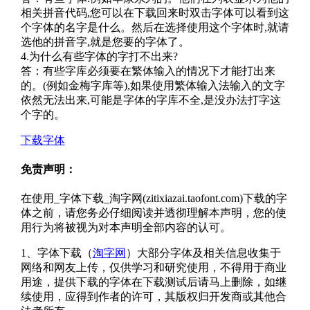
相关拼音代码,您可以在下载回来时双击字体可以看到这
个字体的名字是什么。然后在选择使用这个字体时,就请
选他的拼音字,就是您要的字体了。
4.为什么有些字体的字打不出来?
答：有些字库必须要在繁体输入的情况下才能打出来
的。(例如金梅字库等),如果使用繁体输入法输入的文字
依然无法出来,可能是字体的字库不全,是没办法打字这
个字的。
下载字体
免责声明：
在使用_字体下载_淘字网(zitixiazai.taofont.com)下载的字
体之前，请您务必仔细阅读并透彻理解本声明，您的使
用行为将被视为对本声明全部内容的认可。
1、字体下载（
淘字网
）大部分字体及相关信息收集于
网络和网友上传，仅供学习和研究使用，不得用于商业
用途，提供下载的字体在下载测试后请马上删除，如继
续使用，应得到作者的许可，其版权归开发商或其他合