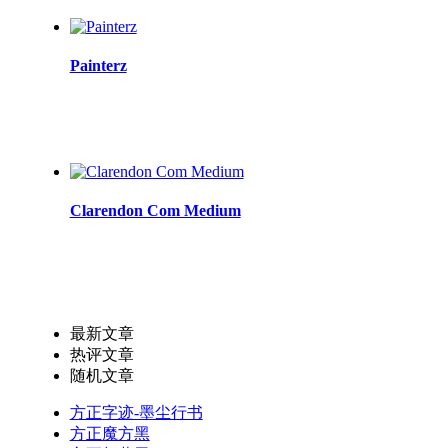
Painterz
Clarendon Com Medium
最新文章
热评文章
随机文章
方正字迹-墨尘行书
方正魔方黑