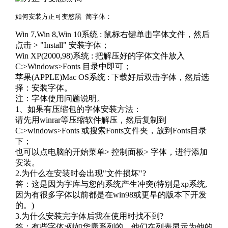
如何安装方正可变悠黑 简字体：
Win 7,Win 8,Win 10系统 : 鼠标右键单击字体文件，然后
点击 > "Install" 安装字体；
Win XP(2000,98)系统 : 把解压好的字体文件放入
C:>Windows>Fonts 目录中即可；
苹果(APPLE)Mac OS系统 : 下载好后双击字体，然后选
择：安装字体。
注：字体使用问题说明。
1、如果有压缩包的字体安装方法：
请先用winrar等压缩软件解压，然后复制到
C:>windows>Fonts 或搜索Fonts文件夹，放到Fonts目录
下；
也可以点电脑的开始菜单> 控制面板> 字体，进行添加
安装。
2.为什么在安装时会出现"文件损坏"?
答：这是因为字库与您的系统产生冲突(特别是xp系统,
因为有很多字体以前都是在win98或更早的版本下开发
的。)
3.为什么安装完字体后我在使用时找不到?
答：有些字体:例如华康系列的。他们在列表显示为他的