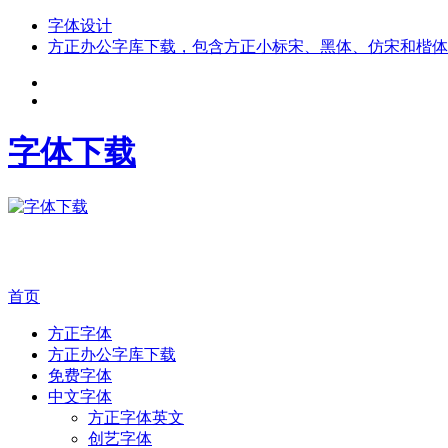
字体设计
方正办公字库下载，包含方正小标宋、黑体、仿宋和楷体
字体下载
首页
方正字体
方正办公字库下载
免费字体
中文字体
方正字体英文
创艺字体