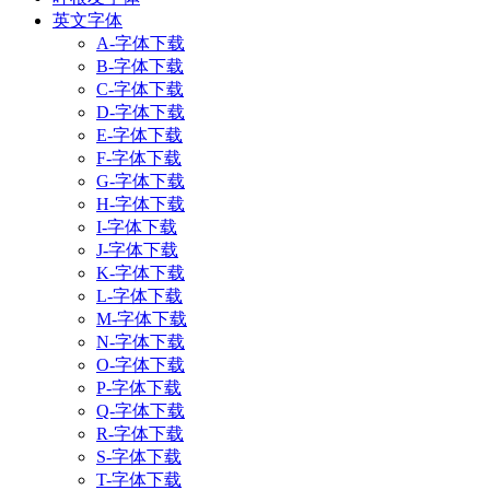
英文字体
A-字体下载
B-字体下载
C-字体下载
D-字体下载
E-字体下载
F-字体下载
G-字体下载
H-字体下载
I-字体下载
J-字体下载
K-字体下载
L-字体下载
M-字体下载
N-字体下载
O-字体下载
P-字体下载
Q-字体下载
R-字体下载
S-字体下载
T-字体下载