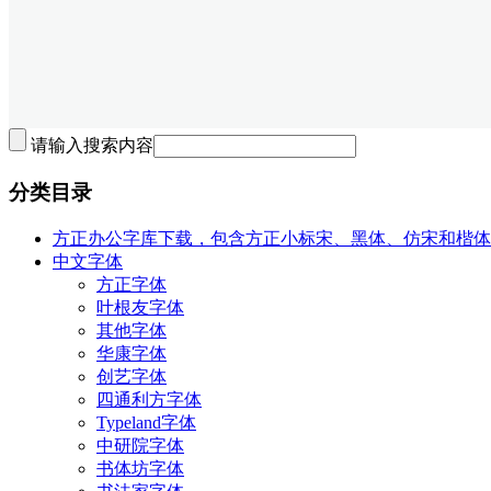
请输入搜索内容
分类目录
方正办公字库下载，包含方正小标宋、黑体、仿宋和楷体
中文字体
方正字体
叶根友字体
其他字体
华康字体
创艺字体
四通利方字体
Typeland字体
中研院字体
书体坊字体