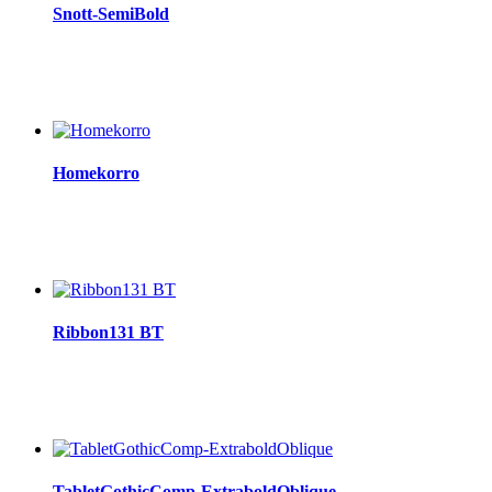
Snott-SemiBold
Homekorro
Ribbon131 BT
TabletGothicComp-ExtraboldOblique