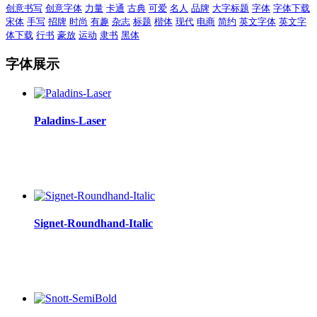
创意书写
创意字体
力量
卡通
古典
可爱
名人
品牌
大字标题
字体
字体下载
宋体
手写
招牌
时尚
有趣
杂志
标题
楷体
现代
电商
简约
英文字体
英文字
体下载
行书
豪放
运动
隶书
黑体
字体展示
Paladins-Laser
Signet-Roundhand-Italic