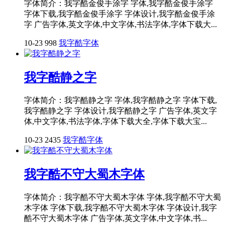
字体简介：我字酷金俊手涂字 字体,我字酷金俊手涂字
字体下载,我字酷金俊手涂字 字体设计,我字酷金俊手涂
字 广告字体,英文字体,中文字体,书法字体,字体下载大...
10-23
998
我字酷字体
我字酷静之字
字体简介：我字酷静之字 字体,我字酷静之字 字体下载,
我字酷静之字 字体设计,我字酷静之字 广告字体,英文字
体,中文字体,书法字体,字体下载大全,字体下载大宝...
10-23
2435
我字酷字体
我字酷不守大蜀木字体
字体简介：我字酷不守大蜀木字体 字体,我字酷不守大蜀
木字体 字体下载,我字酷不守大蜀木字体 字体设计,我字
酷不守大蜀木字体 广告字体,英文字体,中文字体,书...