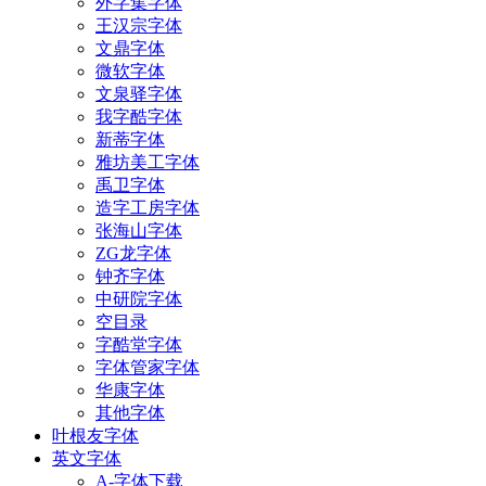
外字集字体
王汉宗字体
文鼎字体
微软字体
文泉驿字体
我字酷字体
新蒂字体
雅坊美工字体
禹卫字体
造字工房字体
张海山字体
ZG龙字体
钟齐字体
中研院字体
空目录
字酷堂字体
字体管家字体
华康字体
其他字体
叶根友字体
英文字体
A-字体下载