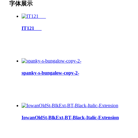
字体展示
IT121___
spanky-s-bungalow-copy-2-
IowanOldSt-BlkExt-BT-Black-Italic-Extension