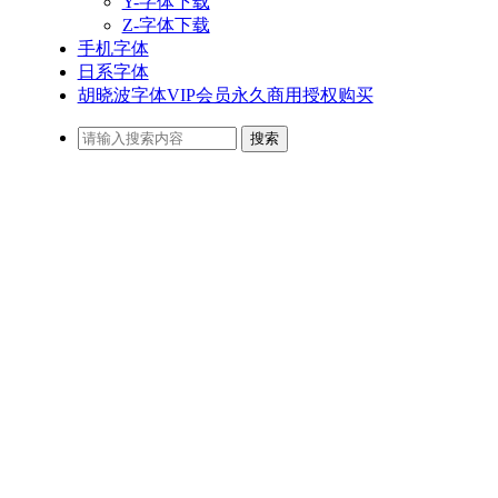
Y-字体下载
Z-字体下载
手机字体
日系字体
胡晓波字体VIP会员永久商用授权购买