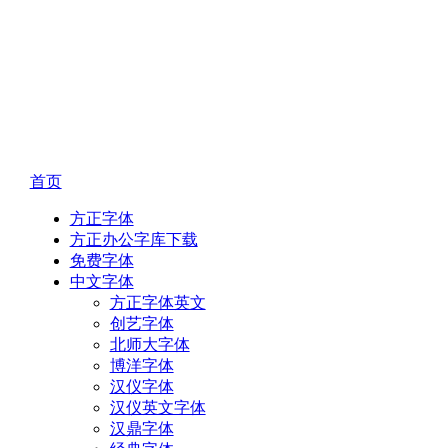
首页
方正字体
方正办公字库下载
免费字体
中文字体
方正字体英文
创艺字体
北师大字体
博洋字体
汉仪字体
汉仪英文字体
汉鼎字体