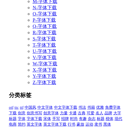
M-字体下载
N-字体下载
O-字体下载
P-字体下载
Q-字体下载
R-字体下载
S-字体下载
T-字体下载
U-字体下载
V-字体下载
W-字体下载
X-字体下载
Y-字体下载
Z-字体下载
分类标签
otf
ttc
ttf
中国风
中文字体
中文字体下载
书法
书籍
优雅
免费字体
下载
创意
创意书写
创意字体
力量
卡通
古典
可爱
名人
品牌
大字
标题
字体
字体下载
宋体
手写
招牌
时尚
有趣
杂志
标题
楷体
现代
电商
简约
英文字体
英文字体下载
行书
豪放
运动
隶书
黑体