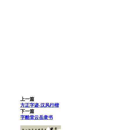
上一篇
方正字迹-汉风行楷
下一篇
字酷堂云岳隶书