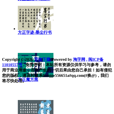
方正字迹-墨尘行书
Copyright © 2026
字体下载
Powered by
淘字网
.
闽ICP备
11010557号
. 免责声明：本站所有资源仅供学习与参考，请勿
用于商业用途，否则产生的一切后果由您自己承担！如有侵犯
您的版权，请及时联系liangge556651a#qq.com(#换@)，我们
方正魔方黑
将尽快处理。