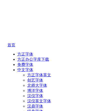
首页
方正字体
方正办公字库下载
免费字体
中文字体
方正字体英文
创艺字体
北师大字体
博洋字体
汉仪字体
汉仪英文字体
汉鼎字体