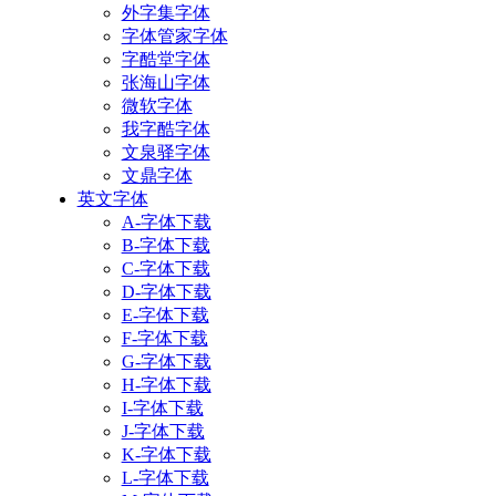
外字集字体
字体管家字体
字酷堂字体
张海山字体
微软字体
我字酷字体
文泉驿字体
文鼎字体
英文字体
A-字体下载
B-字体下载
C-字体下载
D-字体下载
E-字体下载
F-字体下载
G-字体下载
H-字体下载
I-字体下载
J-字体下载
K-字体下载
L-字体下载