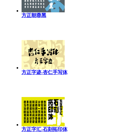
方正朝蓉黑
方正字迹-杏仁手写体
方正字汇-石刻拓印体