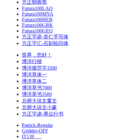
方正朝蓉黑
Futura100LAO
Futura100MYA
Futura100HEB
Futura100GRK
Futura100GEO
方正字迹-杏仁手写体
方正字汇-石刻拓印体
世界，您好！
博洋行楷
博洋规范字3500
博洋草体一
博洋草体二
博洋草书7000
博洋草书3500
北师大说文重文
北师大说文小篆
方正字迹-墨尘行书
Patrick-Regular
Gridder-OFF
IT139___