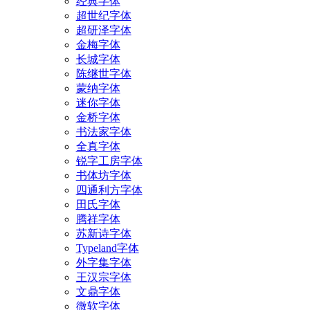
经典字体
超世纪字体
超研泽字体
金梅字体
长城字体
陈继世字体
蒙纳字体
迷你字体
金桥字体
书法家字体
全真字体
锐字工房字体
书体坊字体
四通利方字体
田氏字体
腾祥字体
苏新诗字体
Typeland字体
外字集字体
王汉宗字体
文鼎字体
微软字体