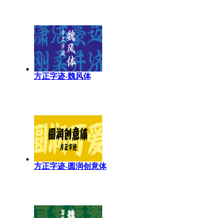
方正字迹-魏风体
方正字迹-圆润创意体