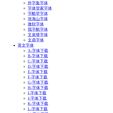
外字集字体
字体管家字体
字酷堂字体
张海山字体
微软字体
我字酷字体
文泉驿字体
文鼎字体
英文字体
A-字体下载
B-字体下载
C-字体下载
D-字体下载
E-字体下载
F-字体下载
G-字体下载
H-字体下载
I-字体下载
J-字体下载
K-字体下载
L-字体下载