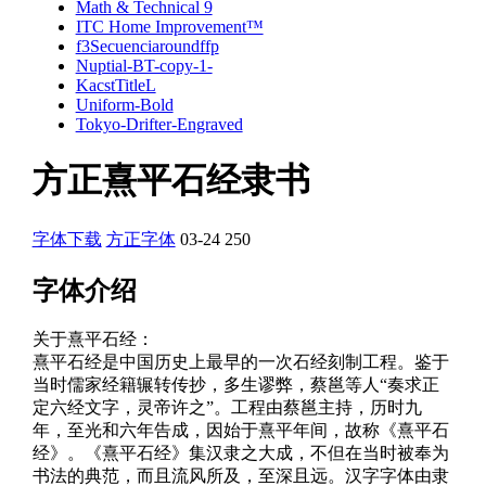
Math & Technical 9
ITC Home Improvement™
f3Secuenciaroundffp
Nuptial-BT-copy-1-
KacstTitleL
Uniform-Bold
Tokyo-Drifter-Engraved
方正熹平石经隶书
字体下载
方正字体
03-24
250
字体介绍
关于熹平石经：
熹平石经是中国历史上最早的一次石经刻制工程。鉴于
当时儒家经籍辗转传抄，多生谬弊，蔡邕等人“奏求正
定六经文字，灵帝许之”。工程由蔡邕主持，历时九
年，至光和六年告成，因始于熹平年间，故称《熹平石
经》。《熹平石经》集汉隶之大成，不但在当时被奉为
书法的典范，而且流风所及，至深且远。汉字字体由隶