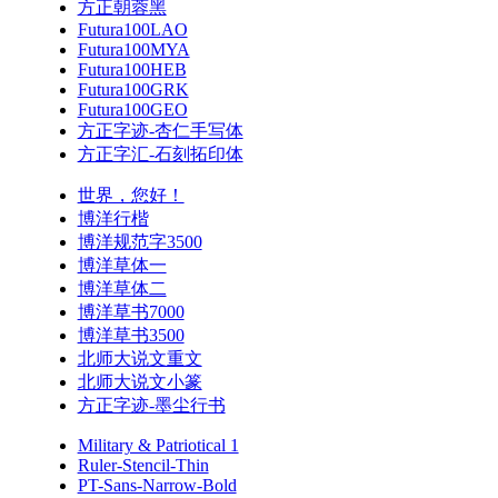
方正朝蓉黑
Futura100LAO
Futura100MYA
Futura100HEB
Futura100GRK
Futura100GEO
方正字迹-杏仁手写体
方正字汇-石刻拓印体
世界，您好！
博洋行楷
博洋规范字3500
博洋草体一
博洋草体二
博洋草书7000
博洋草书3500
北师大说文重文
北师大说文小篆
方正字迹-墨尘行书
Military & Patriotical 1
Ruler-Stencil-Thin
PT-Sans-Narrow-Bold