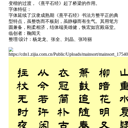
变楷的过渡，《熹平石经》起了桥梁的作用。
字体特征：
字体延续了汉隶成熟期《熹平石经》书法方整平正的典
型特点，虽整饬而不板刻，虽静穆而有生气。其用笔方
圆兼备，刚柔相济，结体端美雄健，恢宏如宫殿庙堂。
临创者：鞠闻天
整理/设计：杨龙龙、张全、刘晶、张玲丽