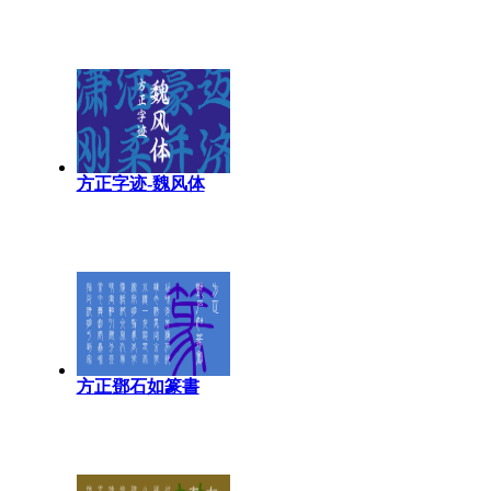
方正字迹-魏风体
方正鄧石如篆書