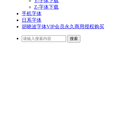
Y-字体下载
Z-字体下载
手机字体
日系字体
胡晓波字体VIP会员永久商用授权购买