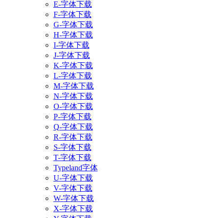
E-字体下载
F-字体下载
G-字体下载
H-字体下载
I-字体下载
J-字体下载
K-字体下载
L-字体下载
M-字体下载
N-字体下载
O-字体下载
P-字体下载
Q-字体下载
R-字体下载
S-字体下载
T-字体下载
Typeland字体
U-字体下载
V-字体下载
W-字体下载
X-字体下载