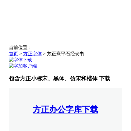
当前位置：
首页
>
方正字体
>
方正熹平石经隶书
包含方正小标宋、黑体、仿宋和楷体 下载
方正办公字库下载