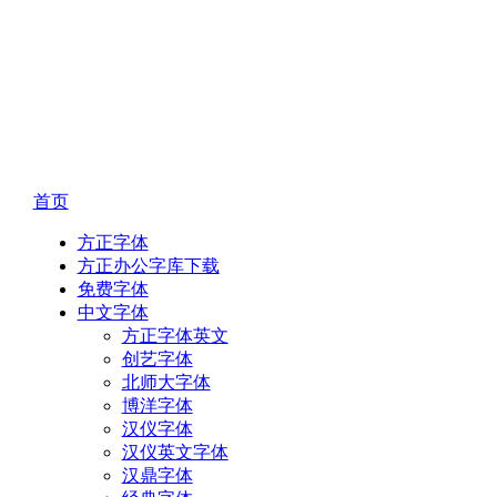
首页
方正字体
方正办公字库下载
免费字体
中文字体
方正字体英文
创艺字体
北师大字体
博洋字体
汉仪字体
汉仪英文字体
汉鼎字体