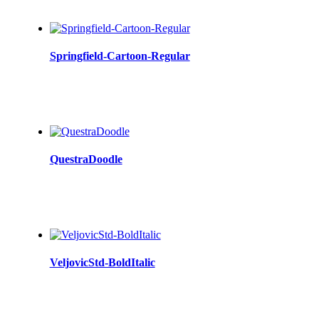
Springfield-Cartoon-Regular
QuestraDoodle
VeljovicStd-BoldItalic