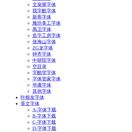
文泉驿字体
我字酷字体
新蒂字体
雅坊美工字体
禹卫字体
造字工房字体
张海山字体
ZG龙字体
钟齐字体
中研院字体
空目录
字酷堂字体
字体管家字体
华康字体
其他字体
叶根友字体
英文字体
A-字体下载
B-字体下载
C-字体下载
D-字体下载