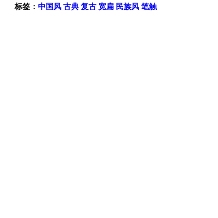
标签：
中国风
古典
复古
宽扁
民族风
笔触