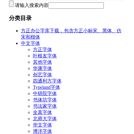
请输入搜索内容
分类目录
方正办公字库下载，包含方正小标宋、黑体、仿
宋和楷体
中文字体
方正字体
叶根友字体
其他字体
华康字体
创艺字体
四通利方字体
Typeland字体
中研院字体
书体坊字体
书法家字体
全真字体
北师大字体
华文字体
博洋字体