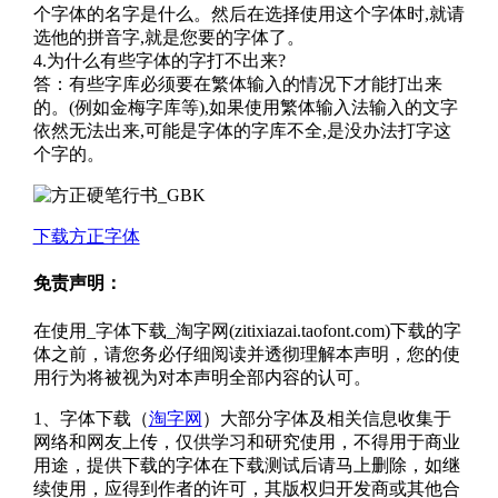
个字体的名字是什么。然后在选择使用这个字体时,就请
选他的拼音字,就是您要的字体了。
4.为什么有些字体的字打不出来?
答：有些字库必须要在繁体输入的情况下才能打出来
的。(例如金梅字库等),如果使用繁体输入法输入的文字
依然无法出来,可能是字体的字库不全,是没办法打字这
个字的。
下载方正字体
免责声明：
在使用_字体下载_淘字网(zitixiazai.taofont.com)下载的字
体之前，请您务必仔细阅读并透彻理解本声明，您的使
用行为将被视为对本声明全部内容的认可。
1、字体下载（
淘字网
）大部分字体及相关信息收集于
网络和网友上传，仅供学习和研究使用，不得用于商业
用途，提供下载的字体在下载测试后请马上删除，如继
续使用，应得到作者的许可，其版权归开发商或其他合