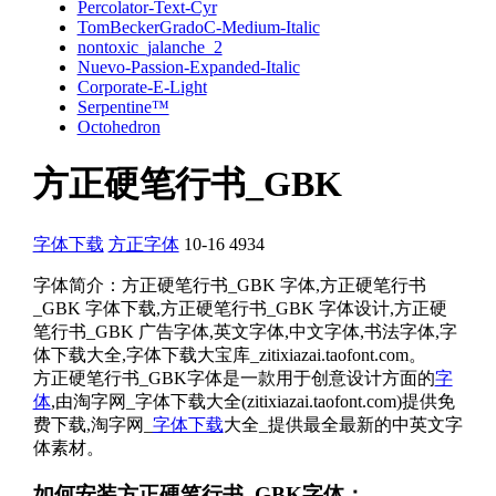
Percolator-Text-Cyr
TomBeckerGradoC-Medium-Italic
nontoxic_jalanche_2
Nuevo-Passion-Expanded-Italic
Corporate-E-Light
Serpentine™
Octohedron
方正硬笔行书_GBK
字体下载
方正字体
10-16
4934
字体简介：方正硬笔行书_GBK 字体,方正硬笔行书
_GBK 字体下载,方正硬笔行书_GBK 字体设计,方正硬
笔行书_GBK 广告字体,英文字体,中文字体,书法字体,字
体下载大全,字体下载大宝库_zitixiazai.taofont.com。
方正硬笔行书_GBK字体是一款用于创意设计方面的
字
体
,由淘字网_字体下载大全(zitixiazai.taofont.com)提供免
费下载,淘字网_
字体下载
大全_提供最全最新的中英文字
体素材。
如何安装方正硬笔行书_GBK字体：