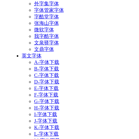
外字集字体
字体管家字体
字酷堂字体
张海山字体
微软字体
我字酷字体
文泉驿字体
文鼎字体
英文字体
A-字体下载
B-字体下载
C-字体下载
D-字体下载
E-字体下载
F-字体下载
G-字体下载
H-字体下载
I-字体下载
J-字体下载
K-字体下载
L-字体下载