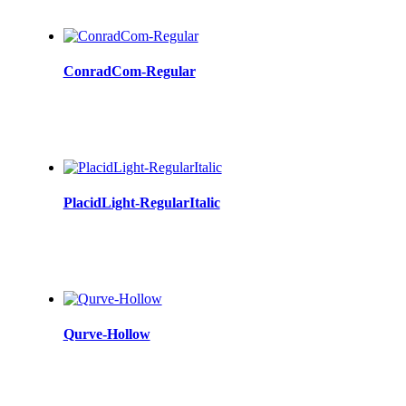
ConradCom-Regular
PlacidLight-RegularItalic
Qurve-Hollow