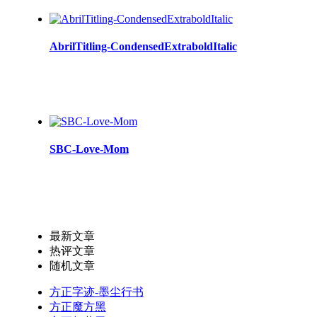
AbrilTitling-CondensedExtraboldItalic
SBC-Love-Mom
最新文章
热评文章
随机文章
方正字迹-墨尘行书
方正魔方黑