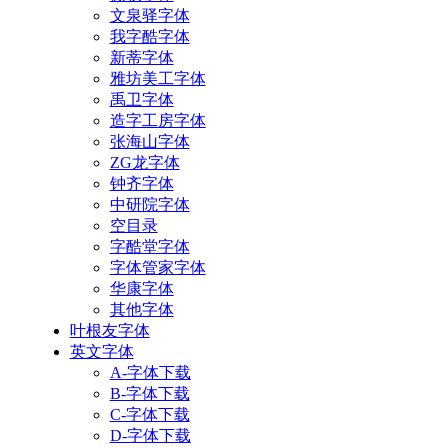
文泉驿字体
我字酷字体
新蒂字体
雅坊美工字体
禹卫字体
造字工房字体
张海山字体
ZG龙字体
钟齐字体
中研院字体
空目录
字酷堂字体
字体管家字体
华康字体
其他字体
叶根友字体
英文字体
A-字体下载
B-字体下载
C-字体下载
D-字体下载