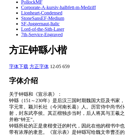
PollockMF
Corporate-A-kursiv-halbfett-m-Medziff
Lionheart-Condensed
StoneSansEF-Medium
SF-Juggernaut-Italic
Lord-of-the-Sith-Laser
7th-Service-Engraved
方正钟繇小楷
字体下载
方正字体
12-05
659
字体介绍
关于钟繇和《宣示表》：
钟繇（151～230年）是后汉三国时期魏国大臣及书家，
字元常。颖川长社（今河南长葛）人。历官侍中尚书仆
射，封东武亭侯。其正楷独步当时，后人将其与王羲之
并称“钟王”。
钟繇所处的正是隶楷变迁的时代，因此在他的楷书中也
带有浓厚的隶意。《宣示表》是钟繇写给魏文帝曹丕的