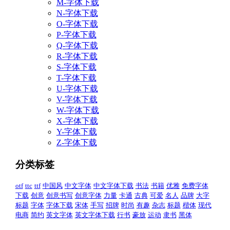
M-字体下载
N-字体下载
O-字体下载
P-字体下载
Q-字体下载
R-字体下载
S-字体下载
T-字体下载
U-字体下载
V-字体下载
W-字体下载
X-字体下载
Y-字体下载
Z-字体下载
分类标签
otf
ttc
ttf
中国风
中文字体
中文字体下载
书法
书籍
优雅
免费字体
下载
创意
创意书写
创意字体
力量
卡通
古典
可爱
名人
品牌
大字
标题
字体
字体下载
宋体
手写
招牌
时尚
有趣
杂志
标题
楷体
现代
电商
简约
英文字体
英文字体下载
行书
豪放
运动
隶书
黑体