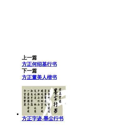
上一篇
方正何绍基行书
下一篇
方正董美人楷书
方正字迹-墨尘行书