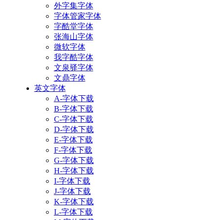
外字集字体
字体管家字体
字酷堂字体
张海山字体
微软字体
我字酷字体
文泉驿字体
文鼎字体
英文字体
A-字体下载
B-字体下载
C-字体下载
D-字体下载
E-字体下载
F-字体下载
G-字体下载
H-字体下载
I-字体下载
J-字体下载
K-字体下载
L-字体下载