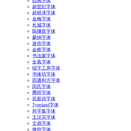
经典字体
超世纪字体
超研泽字体
金梅字体
长城字体
陈继世字体
蒙纳字体
迷你字体
金桥字体
书法家字体
全真字体
锐字工房字体
书体坊字体
四通利方字体
田氏字体
腾祥字体
苏新诗字体
Typeland字体
外字集字体
王汉宗字体
文鼎字体
微软字体