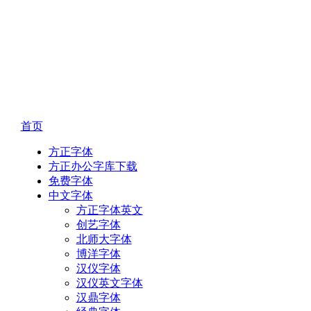
首页
方正字体
方正办公字库下载
免费字体
中文字体
方正字体英文
创艺字体
北师大字体
博洋字体
汉仪字体
汉仪英文字体
汉鼎字体