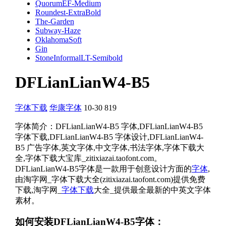
QuorumEF-Medium
Roundest-ExtraBold
The-Garden
Subway-Haze
OklahomaSoft
Gin
StoneInformalLT-Semibold
DFLianLianW4-B5
字体下载
华康字体
10-30
819
字体简介：DFLianLianW4-B5 字体,DFLianLianW4-B5
字体下载,DFLianLianW4-B5 字体设计,DFLianLianW4-
B5 广告字体,英文字体,中文字体,书法字体,字体下载大
全,字体下载大宝库_zitixiazai.taofont.com。
DFLianLianW4-B5字体是一款用于创意设计方面的
字体
,
由淘字网_字体下载大全(zitixiazai.taofont.com)提供免费
下载,淘字网_
字体下载
大全_提供最全最新的中英文字体
素材。
如何安装DFLianLianW4-B5字体：