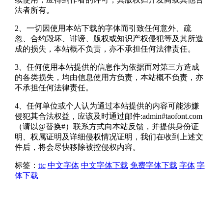
法者所有。
2、一切因使用本站下载的字体而引致任何意外、疏
忽、合约毁坏、诽谤、版权或知识产权侵犯等及其所造
成的损失，本站概不负责，亦不承担任何法律责任。
3、任何使用本站提供的信息作为依据而对第三方造成
的各类损失，均由信息使用方负责，本站概不负责，亦
不承担任何法律责任。
4、任何单位或个人认为通过本站提供的内容可能涉嫌
侵犯其合法权益，应该及时通过邮件:admin#taofont.com
（请以@替换#）联系方式向本站反馈，并提供身份证
明、权属证明及详细侵权情况证明，我们在收到上述文
件后，将会尽快移除被控侵权内容。
标签：
ttc
中文字体
中文字体下载
免费字体下载
字体
字
体下载