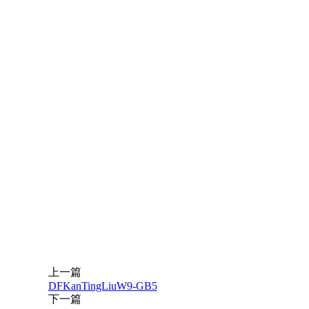
上一篇
DFKanTingLiuW9-GB5
下一篇