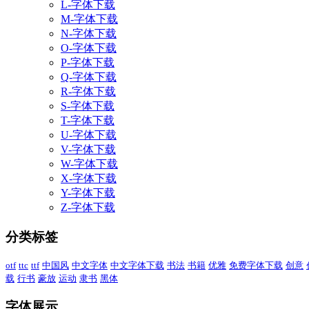
L-字体下载
M-字体下载
N-字体下载
O-字体下载
P-字体下载
Q-字体下载
R-字体下载
S-字体下载
T-字体下载
U-字体下载
V-字体下载
W-字体下载
X-字体下载
Y-字体下载
Z-字体下载
分类标签
otf
ttc
ttf
中国风
中文字体
中文字体下载
书法
书籍
优雅
免费字体下载
创意
载
行书
豪放
运动
隶书
黑体
字体展示