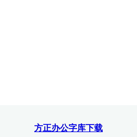
方正办公字库下载