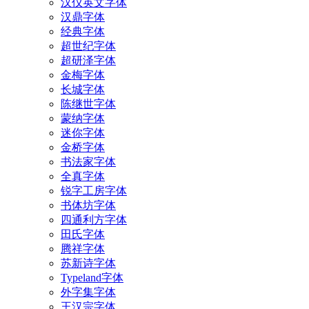
汉仪英文字体
汉鼎字体
经典字体
超世纪字体
超研泽字体
金梅字体
长城字体
陈继世字体
蒙纳字体
迷你字体
金桥字体
书法家字体
全真字体
锐字工房字体
书体坊字体
四通利方字体
田氏字体
腾祥字体
苏新诗字体
Typeland字体
外字集字体
王汉宗字体