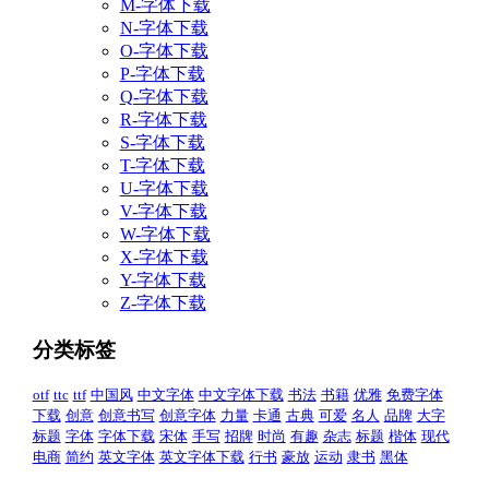
M-字体下载
N-字体下载
O-字体下载
P-字体下载
Q-字体下载
R-字体下载
S-字体下载
T-字体下载
U-字体下载
V-字体下载
W-字体下载
X-字体下载
Y-字体下载
Z-字体下载
分类标签
otf
ttc
ttf
中国风
中文字体
中文字体下载
书法
书籍
优雅
免费字体
下载
创意
创意书写
创意字体
力量
卡通
古典
可爱
名人
品牌
大字
标题
字体
字体下载
宋体
手写
招牌
时尚
有趣
杂志
标题
楷体
现代
电商
简约
英文字体
英文字体下载
行书
豪放
运动
隶书
黑体