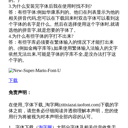
的。)
3.为什么安装完字体后我在使用时找不到?
答：有些字体:例如华康系列的。他们在列表显示为他的
相关拼音代码,您可以在下载回来时双击字体可以看到这
个字体的名字是什么。然后在选择使用这个字体时,就请
选他的拼音字,就是您要的字体了。
4.为什么有些字体的字打不出来?
答：有些字库必须要在繁体输入的情况下才能打出来
的。(例如金梅字库等),如果使用繁体输入法输入的文字
依然无法出来,可能是字体的字库不全,是没办法打字这
个字的。
下载
免责声明：
在使用_字体下载_淘字网(zitixiazai.taofont.com)下载的字
体之前，请您务必仔细阅读并透彻理解本声明，您的使
用行为将被视为对本声明全部内容的认可。
1、字体下载（
淘字网
）大部分字体及相关信息收集于