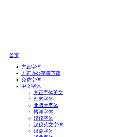
首页
方正字体
方正办公字库下载
免费字体
中文字体
方正字体英文
创艺字体
北师大字体
博洋字体
汉仪字体
汉仪英文字体
汉鼎字体