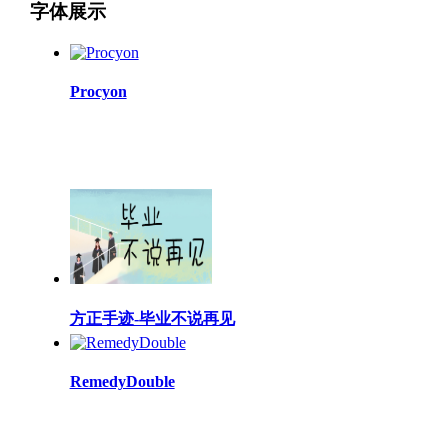
字体展示
Procyon
方正手迹-毕业不说再见
RemedyDouble