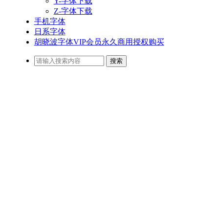
Y-字体下载
Z-字体下载
手机字体
日系字体
胡晓波字体VIP会员永久商用授权购买