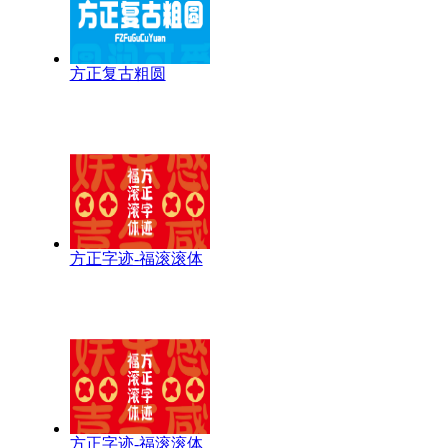
方正复古粗圆
方正字迹-福滚滚体
方正字迹-福滚滚体