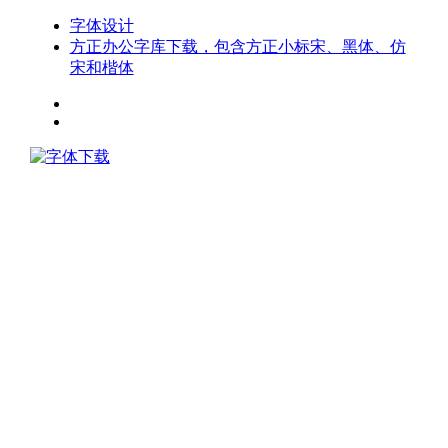
字体设计
方正办公字库下载，包含方正小标宋、黑体、仿
宋和楷体