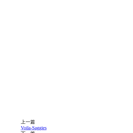
上一篇
Voila-Saggies