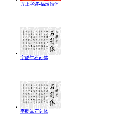
方正字迹-福滚滚体
字酷堂石刻体
字酷堂石刻体