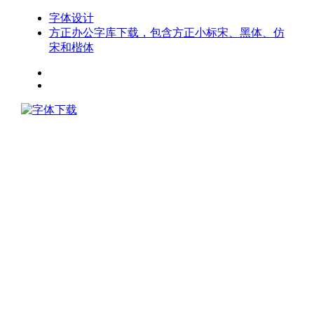
字体设计
方正办公字库下载，包含方正小标宋、黑体、仿
宋和楷体