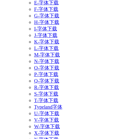
E-字体下载
F-字体下载
G-字体下载
H-字体下载
I-字体下载
J-字体下载
K-字体下载
L-字体下载
M-字体下载
N-字体下载
O-字体下载
P-字体下载
Q-字体下载
R-字体下载
S-字体下载
T-字体下载
Typeland字体
U-字体下载
V-字体下载
W-字体下载
X-字体下载