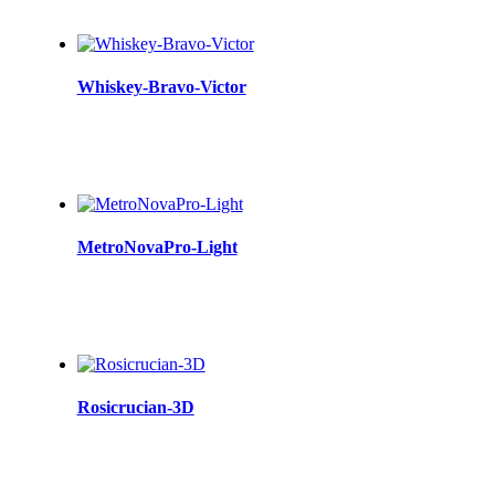
Whiskey-Bravo-Victor
MetroNovaPro-Light
Rosicrucian-3D