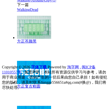
Walking-Around-copy-1-
下一篇
WalkingDead
方正苍颜黑
Copyright © 2026
字体下载
Powered by
淘字网
.
闽ICP备
11010557号
. 免责声明：本站所有资源仅供学习与参考，请勿
用于商业用途，否则产生的一切后果由您自己承担！如有侵犯
您的版权，请及时联系liangge556651a#qq.com(#换@)，我们将
方正复古粗圆
尽快处理。