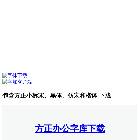
包含方正小标宋、黑体、仿宋和楷体 下载
方正办公字库下载