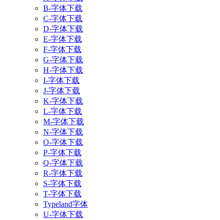
B-字体下载
C-字体下载
D-字体下载
E-字体下载
F-字体下载
G-字体下载
H-字体下载
I-字体下载
J-字体下载
K-字体下载
L-字体下载
M-字体下载
N-字体下载
O-字体下载
P-字体下载
Q-字体下载
R-字体下载
S-字体下载
T-字体下载
Typeland字体
U-字体下载