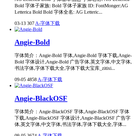
Bold 字体子家族: Bold 字体子家族 ID: FontMonger:AG
Letterica Bold Bold 字体全名: AG Letteric...
03-13
307
A-字体下载
Angie-Bold
字体简介：Angie-Bold 字体,Angie-Bold 字体下载,Angie-
Bold 字体设计,Angie-Bold 广告字体,英文字体,中文字体,
书法字体,字体下载大全,字体下载大宝库_zitixi...
09-05
4858
A-字体下载
Angie-BlackOSF
字体简介：Angie-BlackOSF 字体,Angie-BlackOSF 字体
下载,Angie-BlackOSF 字体设计,Angie-BlackOSF 广告字
体,英文字体,中文字体,书法字体,字体下载大全,字体...
09-05
3674
A-字体下载