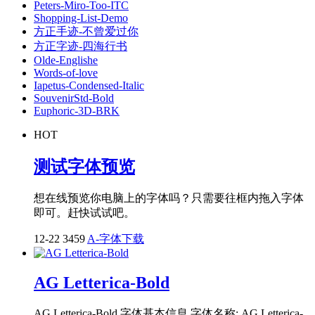
Peters-Miro-Too-ITC
Shopping-List-Demo
方正手迹-不曾爱过你
方正字迹-四海行书
Olde-Englishe
Words-of-love
Iapetus-Condensed-Italic
SouvenirStd-Bold
Euphoric-3D-BRK
HOT
测试字体预览
想在线预览你电脑上的字体吗？只需要往框内拖入字体
即可。赶快试试吧。
12-22
3459
A-字体下载
AG Letterica-Bold
AG Letterica-Bold 字体基本信息 字体名称: AG Letterica-