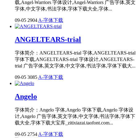
载,Angel-Warriors 字体设计,Angel-Warriors 广告字体,英文
字体,中文字体,书法字体,字体下载大全,字体...
09-05
2904
A-字体下载
ANGELTEARS-trial
字体简介：ANGELTEARS-trial 字体,ANGELTEARS-trial
字体下载,ANGELTEARS-trial 字体设计,ANGELTEARS-
trial 广告字体,英文字体,中文字体,书法字体,字体下载大...
09-05
3085
A-字体下载
Angelo
字体简介：Angelo 字体,Angelo 字体下载,Angelo 字体设
计,Angelo 广告字体,英文字体,中文字体,书法字体,字体下
载大全,字体下载大宝库_zitixiazai.taofont.com...
09-05
2754
A-字体下载