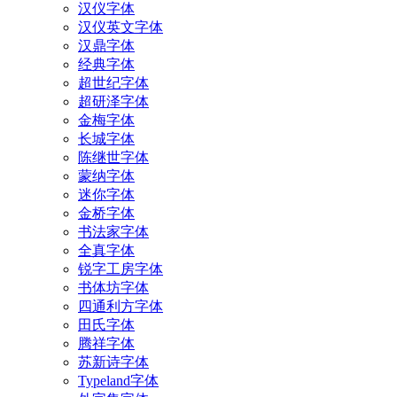
汉仪字体
汉仪英文字体
汉鼎字体
经典字体
超世纪字体
超研泽字体
金梅字体
长城字体
陈继世字体
蒙纳字体
迷你字体
金桥字体
书法家字体
全真字体
锐字工房字体
书体坊字体
四通利方字体
田氏字体
腾祥字体
苏新诗字体
Typeland字体