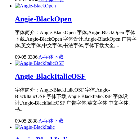
Angie-BlackOpen
字体简介：Angie-BlackOpen 字体,Angie-BlackOpen 字体
下载,Angie-BlackOpen 字体设计,Angie-BlackOpen 广告字
体,英文字体,中文字体,书法字体,字体下载大全,...
09-05
3306
A-字体下载
Angie-BlackItalicOSF
字体简介：Angie-BlackItalicOSF 字体,Angie-
BlackItalicOSF 字体下载,Angie-BlackItalicOSF 字体设
计,Angie-BlackItalicOSF 广告字体,英文字体,中文字体,
书...
09-05
2838
A-字体下载