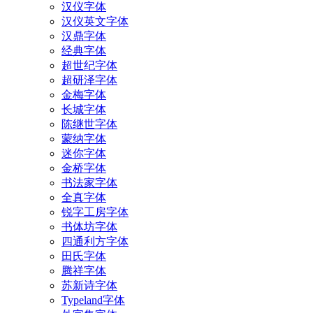
汉仪字体
汉仪英文字体
汉鼎字体
经典字体
超世纪字体
超研泽字体
金梅字体
长城字体
陈继世字体
蒙纳字体
迷你字体
金桥字体
书法家字体
全真字体
锐字工房字体
书体坊字体
四通利方字体
田氏字体
腾祥字体
苏新诗字体
Typeland字体