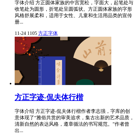
字体介绍 方正圆体家族的中宫宽松，字面大，起笔处与
收笔处为圆形，折笔处呈圆弧状。方正圆体家族的字形
风格舒展柔和，适用于女性、儿童和生活用品类的宣传
册...
11-24
1105
方正字体
方正字迹-侃夫体行楷
字体介绍 方正字迹-侃夫体行楷作者李志强，字库的创
意体现了“雅俗共赏的审美追求，集古出新的艺术品质，
清新自然的表达风格，遵章循法的书写规范。”作者曾
出...