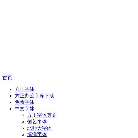
首页
方正字体
方正办公字库下载
免费字体
中文字体
方正字体英文
创艺字体
北师大字体
博洋字体