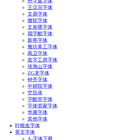
外字集字体
王汉宗字体
文鼎字体
微软字体
文泉驿字体
我字酷字体
新蒂字体
雅坊美工字体
禹卫字体
造字工房字体
张海山字体
ZG龙字体
钟齐字体
中研院字体
空目录
字酷堂字体
字体管家字体
华康字体
其他字体
叶根友字体
英文字体
A-字体下载