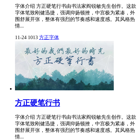
字体介绍 方正硬笔行书由书法家阎锐敏先生创作。这款
字体笔致刚健迅捷，强调抑扬顿挫，中宫极为紧凑，外
围舒展开张，整体有强烈的节奏感和速度感。其风格热
情...
11-24
1013
方正字体
方正硬笔行书
字体介绍 方正硬笔行书由书法家阎锐敏先生创作。这款
字体笔致刚健迅捷，强调抑扬顿挫，中宫极为紧凑，外
围舒展开张，整体有强烈的节奏感和速度感。其风格热
情...