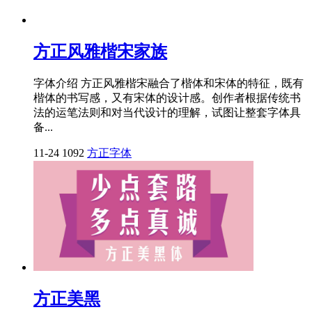
方正风雅楷宋家族
字体介绍 方正风雅楷宋融合了楷体和宋体的特征，既有
楷体的书写感，又有宋体的设计感。创作者根据传统书
法的运笔法则和对当代设计的理解，试图让整套字体具
备...
11-24
1092
方正字体
方正美黑