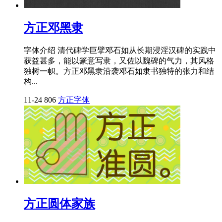
方正邓黑隶
字体介绍 清代碑学巨擘邓石如从长期浸淫汉碑的实践中
获益甚多，能以篆意写隶，又佐以魏碑的气力，其风格
独树一帜。方正邓黑隶沿袭邓石如隶书独特的张力和结
构...
11-24
806
方正字体
方正圆体家族