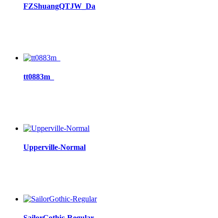
FZShuangQTJW_Da
tt0883m_
Upperville-Normal
SailorGothic-Regular