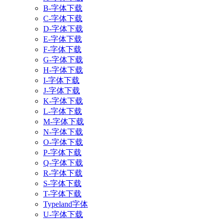
B-字体下载
C-字体下载
D-字体下载
E-字体下载
F-字体下载
G-字体下载
H-字体下载
I-字体下载
J-字体下载
K-字体下载
L-字体下载
M-字体下载
N-字体下载
O-字体下载
P-字体下载
Q-字体下载
R-字体下载
S-字体下载
T-字体下载
Typeland字体
U-字体下载