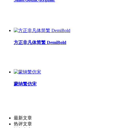
方正非凡体简繁 DemiBold
蒙纳繁仿宋
最新文章
热评文章