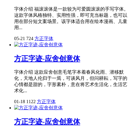
字体介绍 福滚滚体是一款较为可爱圆滚滚的手写字体。
这款字体风格独特、实用性强，即可充当标题，也可以
用在部分短文案场景。该字体适合用在绘本漫画、儿童
用...
05-21
724
方正字体
方正字迹-应舍创意体
字体介绍 这款应舍创意毛笔字本着春风化雨、潜移默
化，天地人伦归于一焉，可谈风月，但问耕耘，写字的
心情都是甜的，字形素朴，意在将艺术生活化，生活艺
术化...
01-18
1122
方正字体
方正字迹-应舍创意体