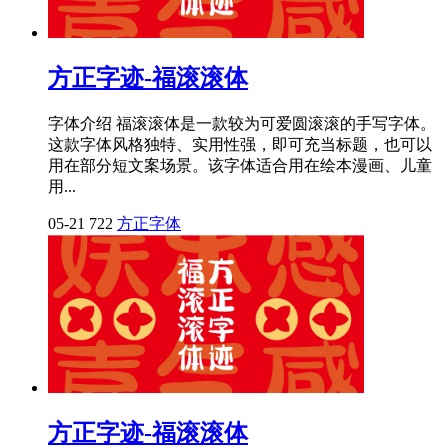
方正字迹-福滚滚体
字体介绍 福滚滚体是一款较为可爱圆滚滚的手写字体。
这款字体风格独特、实用性强，即可充当标题，也可以
用在部分短文案场景。该字体适合用在绘本漫画、儿童
用...
05-21
722
方正字体
方正字迹-福滚滚体