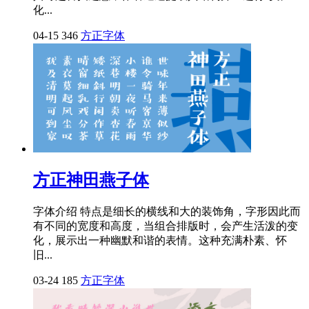
化...
04-15
346
方正字体
方正神田燕子体
字体介绍 特点是细长的横线和大的装饰角，字形因此而
有不同的宽度和高度，当组合排版时，会产生活泼的变
化，展示出一种幽默和谐的表情。这种充满朴素、怀
旧...
03-24
185
方正字体