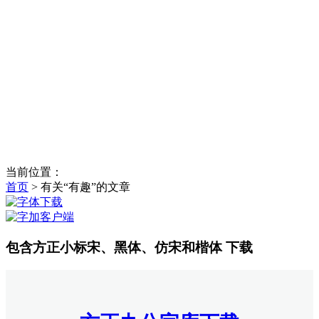
当前位置：
首页
>
有关“有趣”的文章
包含方正小标宋、黑体、仿宋和楷体 下载