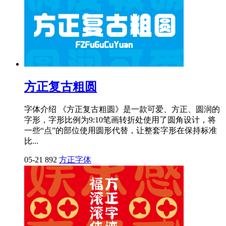
方正复古粗圆
字体介绍 《方正复古粗圆》是一款可爱、方正、圆润的
字形，字形比例为9:10笔画转折处使用了圆角设计，将
一些“点”的部位使用圆形代替，让整套字形在保持标准
比...
05-21
892
方正字体