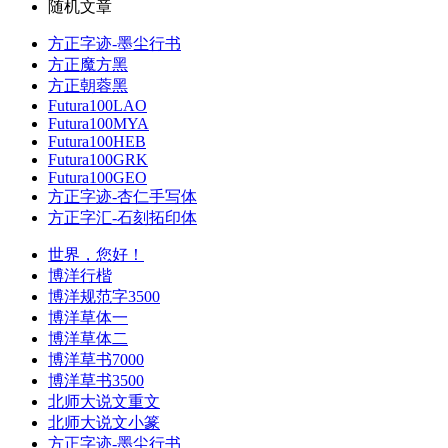
随机文章
方正字迹-墨尘行书
方正魔方黑
方正朝蓉黑
Futura100LAO
Futura100MYA
Futura100HEB
Futura100GRK
Futura100GEO
方正字迹-杏仁手写体
方正字汇-石刻拓印体
世界，您好！
博洋行楷
博洋规范字3500
博洋草体一
博洋草体二
博洋草书7000
博洋草书3500
北师大说文重文
北师大说文小篆
方正字迹-墨尘行书