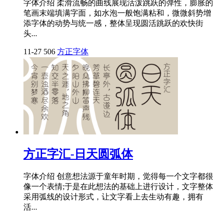
字体介绍 柔滑流畅的曲线展现活泼跳跃的弹性，膨胀的
笔画末端填满字面，如水泡一般饱满粘和，微微斜势增
添字体的动势与统一感，整体呈现圆活跳跃的欢快街
头...
11-27
506
方正字体
方正字汇-日天圆弧体
字体介绍 创意想法源于童年时期，觉得每一个文字都很
像一个表情;于是在此想法的基础上进行设计，文字整体
采用弧线的设计形式，让文字看上去生动有趣，拥有
活...