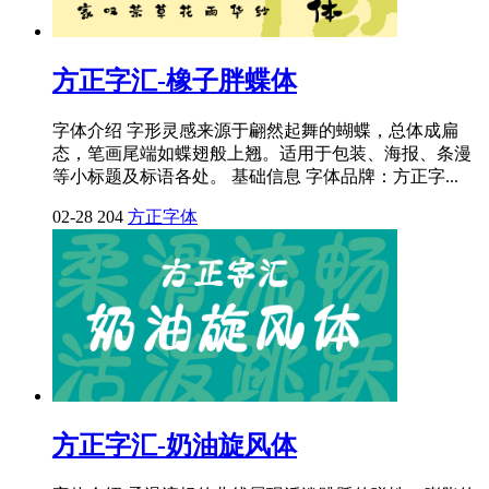
方正字汇-橡子胖蝶体
字体介绍 字形灵感来源于翩然起舞的蝴蝶，总体成扁
态，笔画尾端如蝶翅般上翘。适用于包装、海报、条漫
等小标题及标语各处。 基础信息 字体品牌：方正字...
02-28
204
方正字体
方正字汇-奶油旋风体