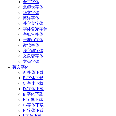
全真字体
北师大字体
华文字体
博洋字体
外字集字体
字体管家字体
字酷堂字体
张海山字体
微软字体
我字酷字体
文泉驿字体
文鼎字体
英文字体
A-字体下载
B-字体下载
C-字体下载
D-字体下载
E-字体下载
F-字体下载
G-字体下载
H-字体下载
I-字体下载