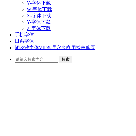
V-字体下载
W-字体下载
X-字体下载
Y-字体下载
Z-字体下载
手机字体
日系字体
胡晓波字体VIP会员永久商用授权购买