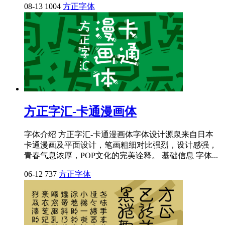
08-13
1004
方正字体
方正字汇-卡通漫画体
字体介绍 方正字汇-卡通漫画体字体设计源泉来自日本
卡通漫画及平面设计，笔画粗细对比强烈，设计感强，
青春气息浓厚，POP文化的完美诠释。 基础信息 字体...
06-12
737
方正字体