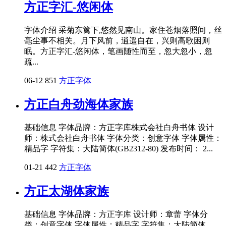
方正字汇-悠闲体
字体介绍 采菊东篱下,悠然见南山。家住苍烟落照间，丝
毫尘事不相关。月下风前，逍遥自在，兴则高歌困则
眠。方正字汇-悠闲体，笔画随性而至，忽大忽小，忽
疏...
06-12
851
方正字体
方正白舟劲海体家族
基础信息 字体品牌：方正字库株式会社白舟书体 设计
师：株式会社白舟书体 字体分类：创意字体 字体属性：
精品字 字符集：大陆简体(GB2312-80) 发布时间： 2...
01-21
442
方正字体
方正太湖体家族
基础信息 字体品牌：方正字库 设计师：章蕾 字体分
类：创意字体 字体属性：精品字 字符集：大陆简体