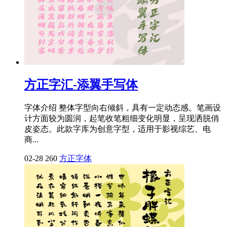
方正字汇-添翼手写体
字体介绍 整体字型向右倾斜，具有一定动态感。笔画设
计方面较为圆润，起笔收笔粗细变化明显，呈现洒脱俏
皮姿态。此款字库为创意字型，适用于影视综艺、电
商...
02-28
260
方正字体