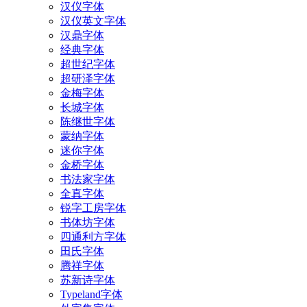
汉仪字体
汉仪英文字体
汉鼎字体
经典字体
超世纪字体
超研泽字体
金梅字体
长城字体
陈继世字体
蒙纳字体
迷你字体
金桥字体
书法家字体
全真字体
锐字工房字体
书体坊字体
四通利方字体
田氏字体
腾祥字体
苏新诗字体
Typeland字体