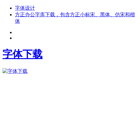
字体设计
方正办公字库下载，包含方正小标宋、黑体、仿宋和楷
体
字体下载