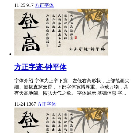
11-25
917
方正字体
方正字迹-钟平体
字体介绍 字体为上窄下宽，左低右高形状，上部笔画尖
细、挺拔直穿云霄，下部字体宽博厚重、承载万物，具
有天高地阔、恢弘大气之象。 字体展示 基础信息 字...
11-24
1367
方正字体