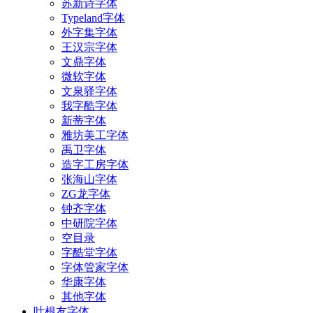
苏新诗字体
Typeland字体
外字集字体
王汉宗字体
文鼎字体
微软字体
文泉驿字体
我字酷字体
新蒂字体
雅坊美工字体
禹卫字体
造字工房字体
张海山字体
ZG龙字体
钟齐字体
中研院字体
空目录
字酷堂字体
字体管家字体
华康字体
其他字体
叶根友字体