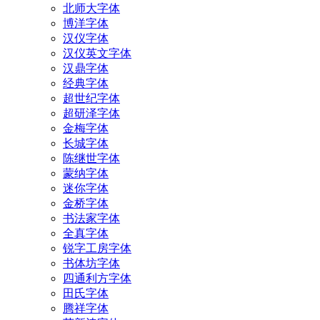
北师大字体
博洋字体
汉仪字体
汉仪英文字体
汉鼎字体
经典字体
超世纪字体
超研泽字体
金梅字体
长城字体
陈继世字体
蒙纳字体
迷你字体
金桥字体
书法家字体
全真字体
锐字工房字体
书体坊字体
四通利方字体
田氏字体
腾祥字体