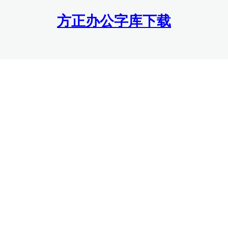
方正办公字库下载