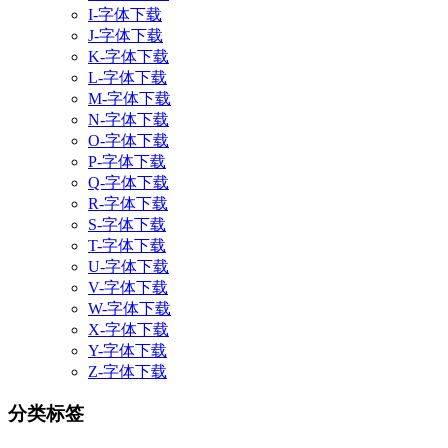
I-字体下载
J-字体下载
K-字体下载
L-字体下载
M-字体下载
N-字体下载
O-字体下载
P-字体下载
Q-字体下载
R-字体下载
S-字体下载
T-字体下载
U-字体下载
V-字体下载
W-字体下载
X-字体下载
Y-字体下载
Z-字体下载
分类标签