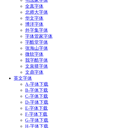
书法家字体
全真字体
北师大字体
华文字体
博洋字体
外字集字体
字体管家字体
字酷堂字体
张海山字体
微软字体
我字酷字体
文泉驿字体
文鼎字体
英文字体
A-字体下载
B-字体下载
C-字体下载
D-字体下载
E-字体下载
F-字体下载
G-字体下载
H-字体下载