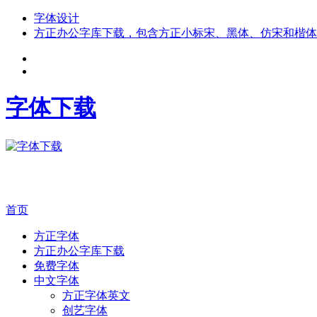
字体设计
方正办公字库下载，包含方正小标宋、黑体、仿宋和楷体
字体下载
首页
方正字体
方正办公字库下载
免费字体
中文字体
方正字体英文
创艺字体