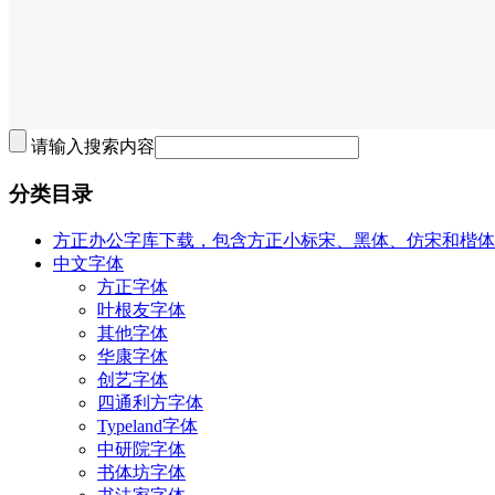
请输入搜索内容
分类目录
方正办公字库下载，包含方正小标宋、黑体、仿宋和楷体
中文字体
方正字体
叶根友字体
其他字体
华康字体
创艺字体
四通利方字体
Typeland字体
中研院字体
书体坊字体